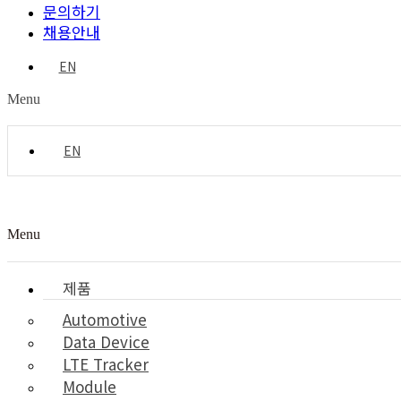
문의하기
채용안내
EN
Menu
EN
Menu
제품
Automotive
Data Device
LTE Tracker
Module