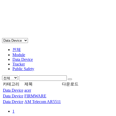
전체
Module
Data Device
Tracker
Public Safety
카테고리
제목
다운로드
Data Device
acer
Data Device
FIRMWARE
Data Device
AM Telecom AR5511
1