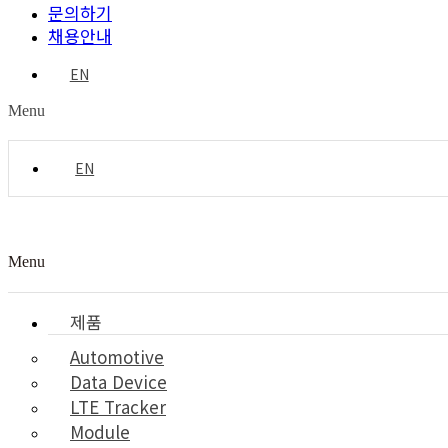
문의하기
채용안내
EN
Menu
EN
Menu
제품
Automotive
Data Device
LTE Tracker
Module