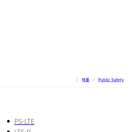
/
제품
/
Public Safety
PS-LTE
LTE-R