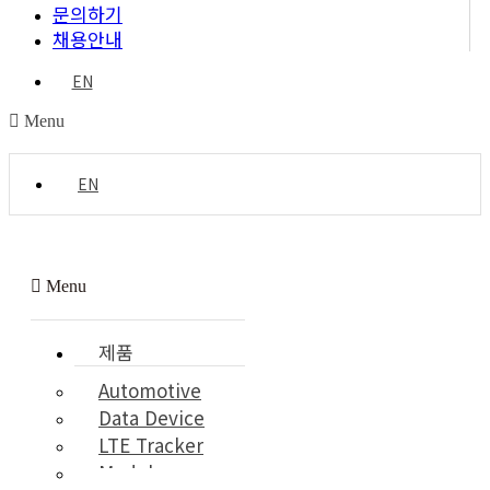
문의하기
채용안내
EN
Menu
EN
Menu
제품
Automotive
Data Device
LTE Tracker
Module