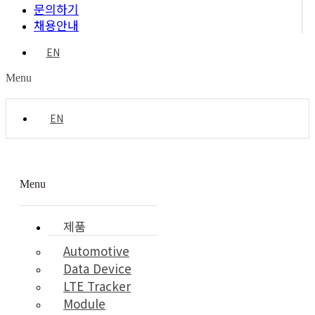
문의하기
채용안내
EN
Menu
EN
Menu
제품
Automotive
Data Device
LTE Tracker
Module