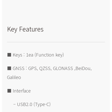
Key Features
■ Keys : 1ea (Function key)
■ GNSS : GPS, QZSS, GLONASS ,BeiDou,
Galileo
■ Interface
– USB2.0 (Type-C)