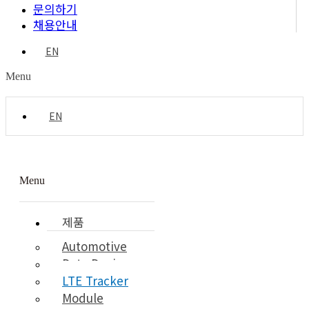
문의하기
채용안내
EN
Menu
EN
Menu
제품
Automotive
Data Device
LTE Tracker
Module