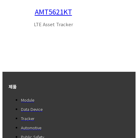
AMT5621KT
LTE Asset Tracker
제품
Module
Data Device
Tracker
Automotive
Public Safety