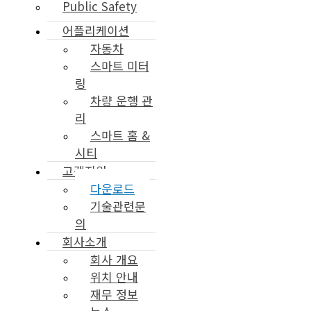
Public Safety
어플리케이션
자동차
스마트 미터
링
차량 운행 관
리
스마트 홈 &
시티
고객지원
다운로드
기술관련문
의
회사소개
회사 개요
위치 안내
재무 정보