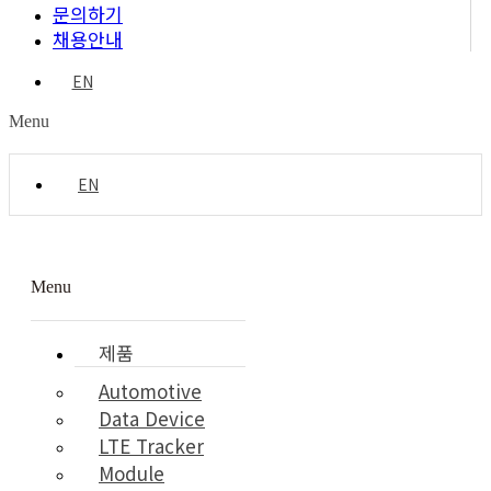
문의하기
채용안내
EN
Menu
EN
Menu
제품
Automotive
Data Device
LTE Tracker
Module